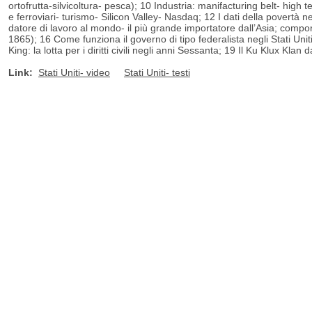
ortofrutta-silvicoltura- pesca); 10 Industria: manifacturing belt- high t
e ferroviari- turismo- Silicon Valley- Nasdaq; 12 I dati della povertà neg
datore di lavoro al mondo- il più grande importatore dall’Asia; compor
1865); 16 Come funziona il governo di tipo federalista negli Stati Unit
King: la lotta per i diritti civili negli anni Sessanta; 19 Il Ku Klux Klan 
Link:
Stati Uniti- video
Stati Uniti- testi