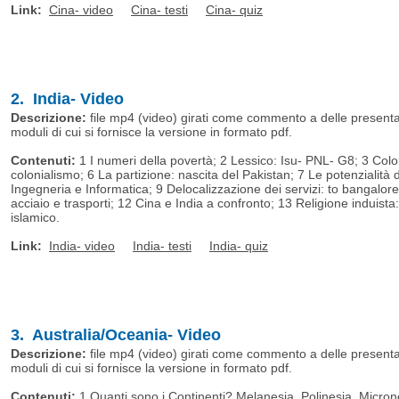
Link:
Cina- video
Cina- testi
Cina- quiz
2. India- Video
Descrizione:
file mp4 (video) girati come commento a delle presentazi
moduli di cui si fornisce la versione in formato pdf.
Contenuti:
1 I numeri della povertà; 2 Lessico: Isu- PNL- G8; 3 Colon
colonialismo; 6 La partizione: nascita del Pakistan; 7 Le potenzialità
Ingegneria e Informatica; 9 Delocalizzazione dei servizi: to bangalo
acciaio e trasporti; 12 Cina e India a confronto; 13 Religione induista
islamico.
Link:
India- video
India- testi
India- quiz
3. Australia/Oceania- Video
Descrizione:
file mp4 (video) girati come commento a delle presentazi
moduli di cui si fornisce la versione in formato pdf.
Contenuti:
1 Quanti sono i Continenti? Melanesia, Polinesia, Micronesia