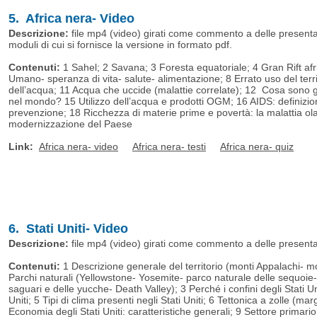
5. Africa nera- Video
Descrizione:
file mp4 (video) girati come commento a delle presentazi
moduli di cui si fornisce la versione in formato pdf.
Contenuti:
1 Sahel; 2 Savana; 3 Foresta equatoriale; 4 Gran Rift afri
Umano- speranza di vita- salute- alimentazione; 8 Errato uso del territ
dell’acqua; 11 Acqua che uccide (malattie correlate); 12 Cosa sono
nel mondo? 15 Utilizzo dell’acqua e prodotti OGM; 16 AIDS: definizion
prevenzione; 18 Ricchezza di materie prime e povertà: la malattia ol
modernizzazione del Paese
Link:
Africa nera- video
Africa nera- testi
Africa nera- quiz
6. Stati Uniti- Video
Descrizione:
file mp4 (video) girati come commento a delle presentazi
Contenuti:
1 Descrizione generale del territorio (monti Appalachi- 
Parchi naturali (Yellowstone- Yosemite- parco naturale delle sequoie-
saguari e delle yucche- Death Valley); 3 Perché i confini degli Stati Uni
Uniti; 5 Tipi di clima presenti negli Stati Uniti; 6 Tettonica a zolle (m
Economia degli Stati Uniti: caratteristiche generali; 9 Settore primari