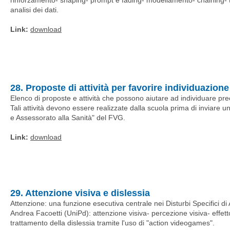
rinforzamento- shaping- prompt e fading- modellamento- chaining-
analisi dei dati.
Link:
download
28. Proposte di attività per favorire individuazio
Elenco di proposte e attività che possono aiutare ad individuare p
Tali attività devono essere realizzate dalla scuola prima di inviare un
e Assessorato alla Sanità" del FVG.
Link:
download
29. Attenzione visiva e dislessia
Attenzione: una funzione esecutiva centrale nei Disturbi Specifici d
Andrea Facoetti (UniPd): attenzione visiva- percezione visiva- effet
trattamento della dislessia tramite l'uso di "action videogames".