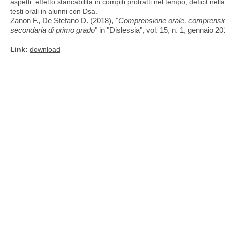
aspetti: effetto stancabilità in compiti protratti nel tempo; deficit ne
testi orali in alunni con Dsa.
Zanon F., De Stefano D. (2018), "
Comprensione orale, comprensione
secondaria di primo grado
" in "Dislessia", vol. 15, n. 1, gennaio 2
Link:
download