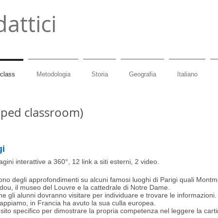
dattici
 class
Metodologia
Storia
Geografia
Italiano
ipped classroom)
gi
ini interattive a 360°, 12 link a siti esterni, 2 video.
dono degli approfondimenti su alcuni famosi luoghi di Parigi quali Montm
pidou, il museo del Louvre e la cattedrale di Notre Dame.
che gli alunni dovranno visitare per individuare e trovare le informazioni.
appiamo, in Francia ha avuto la sua culla europea.
 un sito specifico per dimostrare la propria competenza nel leggere la car