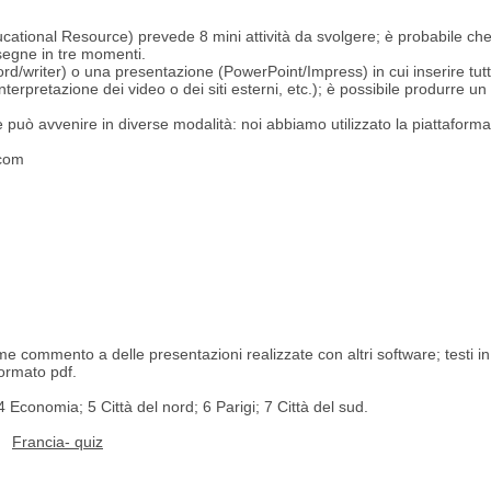
ational Resource) prevede 8 mini attività da svolgere; è probabile che il
nsegne in tre momenti.
rd/writer) o una presentazione (PowerPoint/Impress) in cui inserire tutte
erpretazione dei video o dei siti esterni, etc.); è possibile produrre un 
e può avvenire in diverse modalità: noi abbiamo utilizzato la piattafor
com
ome commento a delle presentazioni realizzate con altri software; testi i
formato pdf.
4 Economia; 5 Città del nord; 6 Parigi; 7 Città del sud.
Francia- quiz