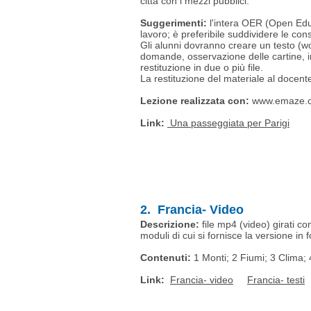
città con i mezzi pubblici.
Suggerimenti:
l'intera OER (Open Educ
lavoro; è preferibile suddividere le co
Gli alunni dovranno creare un testo (wo
domande, osservazione delle cartine, int
restituzione in due o più file.
La restituzione del materiale al docent
Lezione r
ealizzata
con:
www.emaze.
Link:
Una passeggiata per Parigi
2. Francia- Video
Descrizione:
file mp4 (video) girati c
moduli di cui si fornisce la versione in 
Contenuti:
1 Monti; 2 Fiumi; 3 Clima; 
Link:
Francia- video
Francia- testi