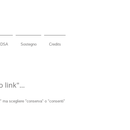
DSA
Sostegno
Credits
 link"...
lla" ma scegliere "conserva" o "consenti"