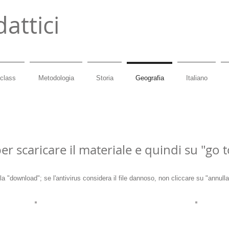
dattici
 class
Metodologia
Storia
Geografia
Italiano
r scaricare il materiale e quindi su "go to
ella "download"; se l'antivirus considera il file dannoso, non cliccare su "annu