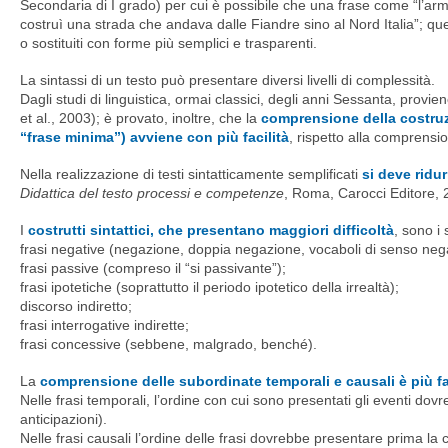
Secondaria di I grado) per cui è possibile che una frase come “l’arma
costruì una strada che andava dalle Fiandre sino al Nord Italia”; ques
o sostituiti con forme più semplici e trasparenti.
La sintassi di un testo può presentare diversi livelli di complessità.
Dagli studi di linguistica, ormai classici, degli anni Sessanta, provi
et al., 2003);
è provato, inoltre, che la
comprensione della costruzi
“frase minima”) avviene con più facilità
, rispetto alla comprensio
Nella realizzazione di testi sintatticamente semplificati
si deve ridu
Didattica del testo processi e competenze
, Roma, Carocci Editore, 
I
costrutti sintattici, che presentano maggiori difficoltà
, sono i 
frasi negative (negazione, doppia negazione, vocaboli di senso neg
frasi passive (compreso il “si passivante”);
frasi ipotetiche (soprattutto il periodo ipotetico della irrealtà);
discorso indiretto;
frasi interrogative indirette;
frasi concessive (sebbene, malgrado, benché).
La
comprensione delle subordinate temporali e causali è più f
Nelle frasi temporali, l’ordine con cui sono presentati gli eventi dov
anticipazioni).
Nelle frasi causali l’ordine delle frasi dovrebbe presentare prima la c